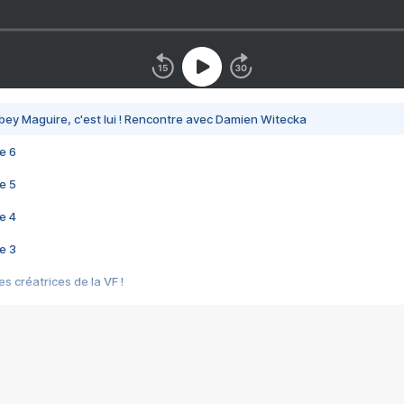
bey Maguire, c'est lui ! Rencontre avec Damien Witecka
e 6
e 5
e 4
e 3
s créatrices de la VF !
e 2
e 1
e Mektoub My Love arrive enfin ! Rencontre avec Shaïn Boumedine et Sal