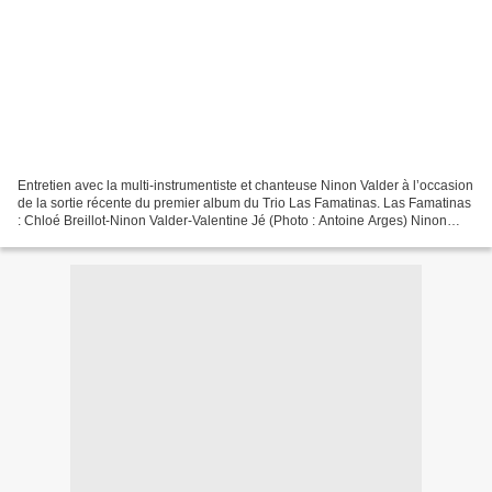
Entretien avec la multi-instrumentiste et chanteuse Ninon Valder à l’occasion
de la sortie récente du premier album du Trio Las Famatinas. Las Famatinas
: Chloé Breillot-Ninon Valder-Valentine Jé (Photo : Antoine Arges) Ninon
Valder (Photos : Virginie...