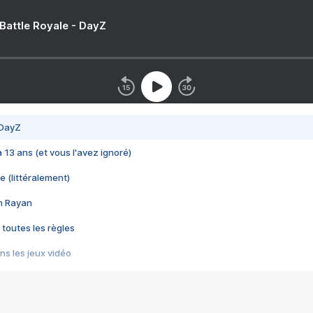
 Battle Royale - DayZ
 DayZ
 a 13 ans (et vous l'avez ignoré)
e (littéralement)
im Rayan
 toutes les règles
s les jeux vidéo
us choquant de Rockstar ? - Le scandale BULLY
e plus moche de Steam