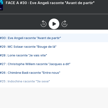
FACE A #30 : Eve Angeli raconte "Avant de partir"
#30 : Eve Angeli raconte "Avant de partir"
#29 : MC Solaar raconte "Bouge de là"
28 : Lorie raconte "Je vais vite"
#27 : Christophe Willem raconte "Jacques a dit"
#26 : Chimène Badi raconte "Entre nous"
#25 : Indochine raconte "3e sexe"
#24 : Zaho raconte "C'est chelou"
#23 : Patrick Bruel raconte "Au café des délices"
#22 : Kyo raconte "Le chemin"