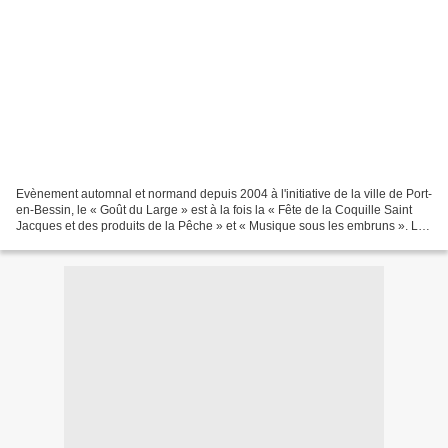
Evènement automnal et normand depuis 2004 à l'initiative de la ville de Port-
en-Bessin, le « Goût du Large » est à la fois la « Fête de la Coquille Saint
Jacques et des produits de la Pêche » et « Musique sous les embruns ». Le
premier port de pêche artisanal...