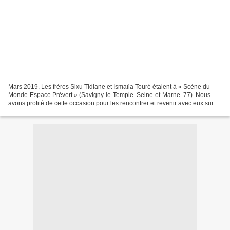
Mars 2019. Les frères Sixu Tidiane et Ismaïla Touré étaient à « Scène du
Monde-Espace Prévert » (Savigny-le-Temple. Seine-et-Marne. 77). Nous
avons profité de cette occasion pour les rencontrer et revenir avec eux sur
leur longue et incroyable carrière. Scène...