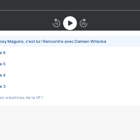
bey Maguire, c'est lui ! Rencontre avec Damien Witecka
e 6
e 5
e 4
e 3
s créatrices de la VF !
e 2
e 1
e Mektoub My Love arrive enfin ! Rencontre avec Shaïn Boumedine et Sal