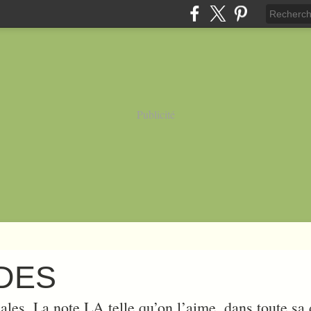
Publicité
UDES
ales. La note LA telle qu’on l’aime, dans toute sa d