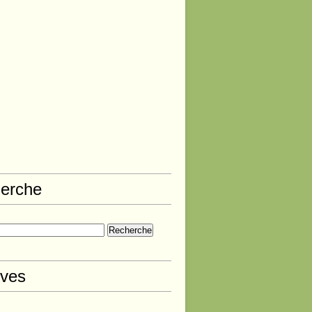
erche
ives