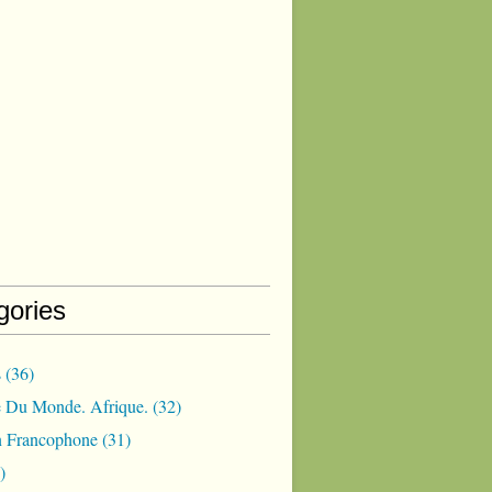
gories
s
(36)
 Du Monde. Afrique.
(32)
 Francophone
(31)
)