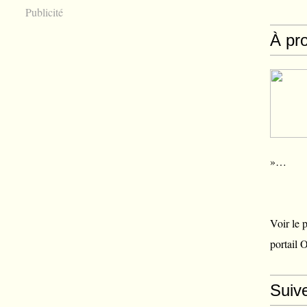
Publicité
À pr
»…
Voir le 
portail 
Suiv