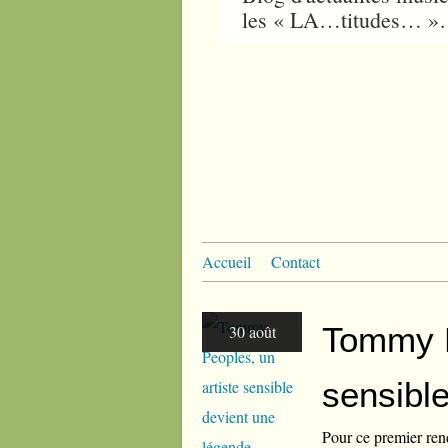
les « LA…titudes… 
Accueil
Contact
Tommy P
30 août
sensibl
Pour ce premier rend