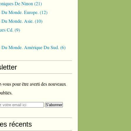
oniques De Ninon
(21)
 Du Monde. Europe.
(12)
 Du Monde. Asie.
(10)
ues Cd.
(9)
 Du Monde. Amérique Du Sud.
(6)
letter
vous pour être averti des nouveaux
publiés.
les récents