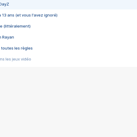
 DayZ
 a 13 ans (et vous l'avez ignoré)
e (littéralement)
im Rayan
 toutes les règles
s les jeux vidéo
us choquant de Rockstar ? - Le scandale BULLY
e plus moche de Steam
du RÊVE tourne au CAUCHEMAR
pendant 8 heures
it… à tort
umiliés par un jeu vidéo
ire - Final Fantasy 8