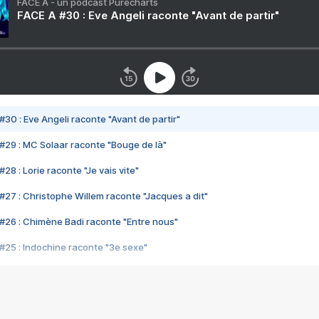
FACE A - un podcast Purecharts
FACE A #30 : Eve Angeli raconte "Avant de partir"
#30 : Eve Angeli raconte "Avant de partir"
#29 : MC Solaar raconte "Bouge de là"
28 : Lorie raconte "Je vais vite"
#27 : Christophe Willem raconte "Jacques a dit"
#26 : Chimène Badi raconte "Entre nous"
#25 : Indochine raconte "3e sexe"
#24 : Zaho raconte "C'est chelou"
#23 : Patrick Bruel raconte "Au café des délices"