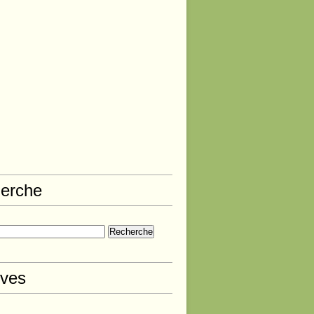
erche
ives