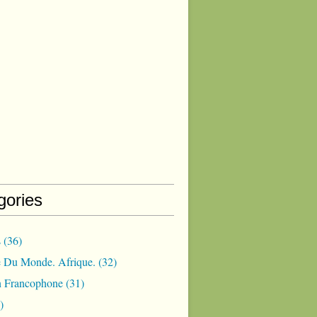
gories
s
(36)
 Du Monde. Afrique.
(32)
 Francophone
(31)
)