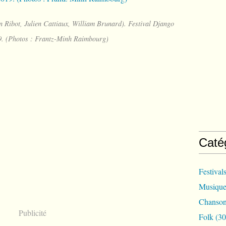
 Ribot, Julien Cattiaux, William Brunard). Festival Django
9. (Photos : Frantz-Minh Raimbourg)
Caté
Festival
Musique
Chanson
Publicité
Folk
(30