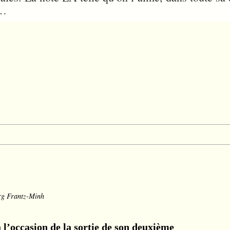
»…
rg Frantz-Minh
à l’occasion de la sortie de son deuxième