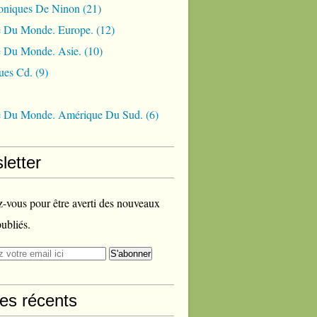
oniques De Ninon
(21)
 Du Monde. Europe.
(12)
 Du Monde. Asie.
(10)
ues Cd.
(9)
 Du Monde. Amérique Du Sud.
(6)
letter
vous pour être averti des nouveaux
publiés.
les récents