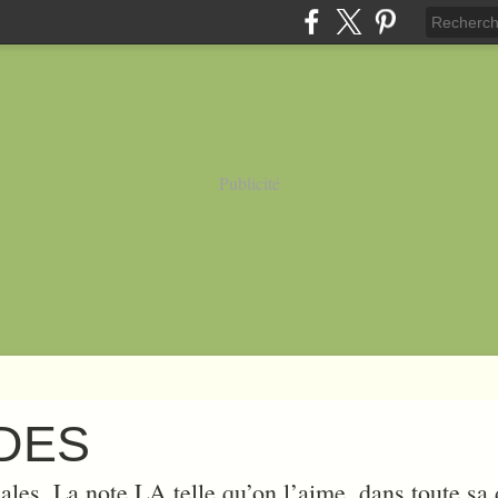
Publicité
UDES
ales. La note LA telle qu’on l’aime, dans toute sa d