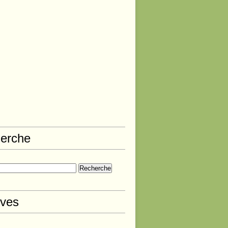
erche
ives