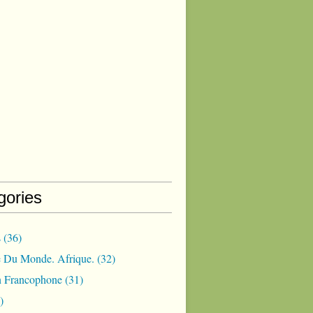
gories
s
(36)
 Du Monde. Afrique.
(32)
 Francophone
(31)
)