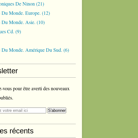
oniques De Ninon
(21)
 Du Monde. Europe.
(12)
 Du Monde. Asie.
(10)
ues Cd.
(9)
 Du Monde. Amérique Du Sud.
(6)
letter
vous pour être averti des nouveaux
publiés.
les récents