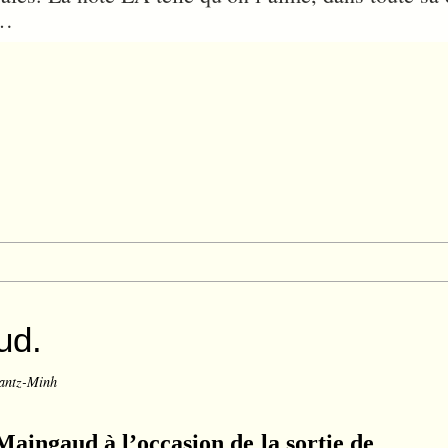
»…
ud.
antz-Minh
aingaud à l’occasion de la sortie de