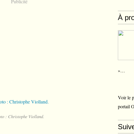
Publicité
À pr
»…
Voir le 
portail 
to : Christophe Violland.
Suiv