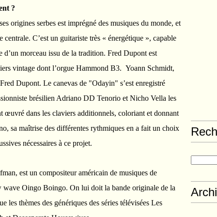
ent ?
 ses origines serbes est imprégné des musiques du monde, et
 centrale. C’est un guitariste très « énergétique », capable
e d’un morceau issu de la tradition. Fred Dupont est
claviers vintage dont l’orgue Hammond B3. Yoann Schmidt,
e Fred Dupont. Le canevas de "Odayin" s’est enregistré
ussionniste brésilien Adriano DD Tenorio et Nicho Vella les
t œuvré dans les claviers additionnels, coloriant et donnant
, sa maîtrise des différentes rythmiques en a fait un choix
Rech
ssives nécessaires à ce projet.
fman, est un compositeur américain de musiques de
 wave Oingo Boingo. On lui doit la bande originale de la
Arch
ue les thèmes des génériques des séries télévisées Les