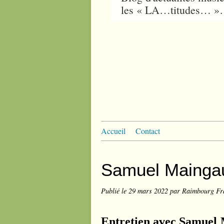
les « LA…titudes… 
Accueil
Contact
Samuel Mainga
Publié le
29 mars 2022
par Raimbourg Fr
Entretien avec Samuel M