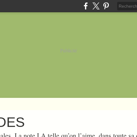
Publicité
UDES
ales. La note LA telle qu’on l’aime, dans toute sa d