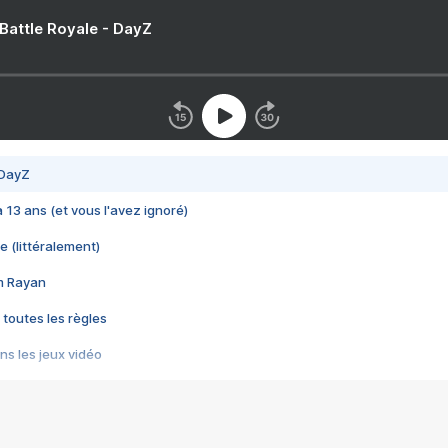
 Battle Royale - DayZ
 DayZ
 a 13 ans (et vous l'avez ignoré)
e (littéralement)
im Rayan
 toutes les règles
s les jeux vidéo
us choquant de Rockstar ? - Le scandale BULLY
e plus moche de Steam