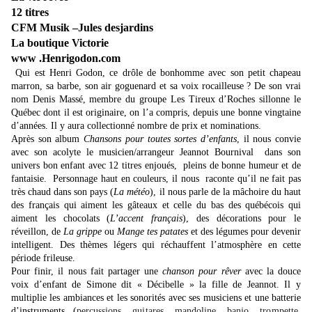
12 titres
CFM Musik –Jules desjardins
La boutique Victorie
www .Henrigodon.com
Qui est Henri Godon, ce drôle de bonhomme avec son petit chapeau
marron, sa barbe, son air goguenard et sa voix rocailleuse ? De son vrai
nom Denis Massé, membre du groupe Les Tireux d’Roches sillonne le
Québec dont il est originaire, on l’a compris, depuis une bonne vingtaine
d’années. Il y aura collectionné nombre de prix et nominations.
Après son album
Chansons pour toutes sortes d’enfants
, il nous convie
avec son acolyte le musicien/arrangeur Jeannot Bournival
dans son
univers bon enfant avec 12 titres enjoués,
pleins de bonne humeur et de
fantaisie. Personnage haut en couleurs, il nous raconte qu’il ne fait pas
très chaud dans son pays (
La météo
), il nous parle de la mâchoire du haut
des français qui aiment les gâteaux et celle du bas des québécois qui
aiment les chocolats (
L’accent français
), des décorations pour le
réveillon, de
La grippe
ou
Mange tes patates
et des légumes pour devenir
intelligent. Des thèmes légers qui réchauffent l’atmosphère en cette
période frileuse.
Pour finir, il nous fait partager une
chanson pour rêver
avec la douce
voix d’enfant de Simone dit « Décibelle » la fille de Jeannot. Il y
multiplie les ambiances et les sonorités avec ses musiciens et une batterie
d’instruments (
percussions, guitares, mandoline, banjo, trompette,