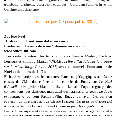
trombone, clarinette, accordéon et cordes
).
Un album festif et inventif.
On aime tout simplement.
Zut fête Noël
11 titres dont 1 instrumental et un remix
Production : Dessous de scène / dessousdescene.com
www.coucouzut.com
Les voilà de retour, les trois compères Francis Médoc, Frédéric
Durieux et Philippe Marsal
(
(
NDLR : A lire : l’article sur le groupe
sur le même blog. Janvier 2017
)
avec ce nouvel album autour de
Noël et des joies de la fête.
Elaboré en partie avec le concours d’ateliers pédagogiques auprès de
classes de CM1, des enfants de la chorale de Bondy sur
Le Noël
d’Anaëlle
, des petits Oriane, Louis et Hannah, l’opus regroupe des
compositions, des classiques mais aussi des reprises arrangées :
Le Jouet
extraordinaire
de Tom Paxton /Vline Buggy qui avait été, on s’en
souvient, un titre marquant de Claude François,
De la neige
d’après
Let
it snow
de Sammy Cohn et Prévert
Chansons pour les enfants l’hiver.
Les rythmes enjoués et chaleureux de ces chansons à partager en famille