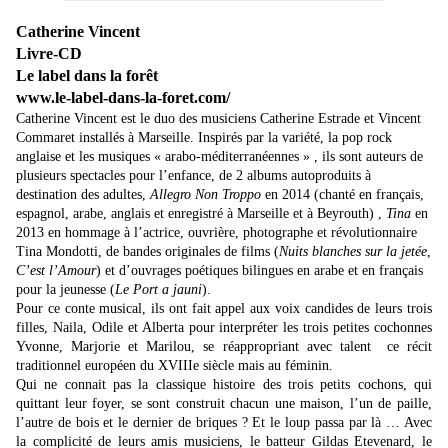
Catherine Vincent
Livre-CD
Le label dans la forêt
www.le-label-dans-la-foret.com/
Catherine Vincent est le duo des musiciens Catherine Estrade et Vincent
Commaret installés à Marseille. Inspirés par la variété, la pop rock
anglaise et les musiques « arabo-méditerranéennes » , ils sont auteurs de
plusieurs spectacles pour l’enfance, de 2 albums autoproduits à
destination des adultes,
Allegro Non Troppo
en 2014 (chanté en français,
espagnol, arabe, anglais et enregistré à Marseille et à Beyrouth) ,
Tina
en
2013 en hommage à l’actrice, ouvrière, photographe et révolutionnaire
Tina Mondotti, de bandes originales de films (
Nuits blanches sur la jetée
,
C’est l’Amour
) et d’ouvrages poétiques bilingues en arabe et en français
pour la jeunesse (
Le Port a jauni
).
Pour ce conte musical, ils ont fait appel aux voix candides de leurs trois
filles, Naila, Odile et Alberta pour interpréter les trois petites cochonnes
Yvonne, Marjorie et Marilou, se réappropriant avec talent ce récit
traditionnel européen du XVIIIe siècle mais au féminin.
Qui ne connait pas la classique histoire des trois petits cochons, qui
quittant leur foyer, se sont construit chacun une maison, l’un de paille,
l’autre de bois et le dernier de briques ? Et le loup passa par là … Avec
la complicité de leurs amis musiciens, le batteur Gildas Etevenard, le