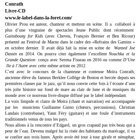
Conrath
Livre-CD
www.le-label-dans-la-foret.com/
Olivier Prou est auteur, chanteur et metteur en scène. Il a collaboré à
plus d’une vingtaine de spectacles Jeune Public dont récemment
Gainsbourg for Kids
(avec Cheveu, François Bernier et Ben Ricour)
présenté au Festival de Marne dans le cadre des «Refrains des Gamins »
en octobre dernier. Il avait déjà fait la mise en scène de
Wanted Joe
Dassin
en 2014. On pourra citer également l’excellent
Nouchka et la
Grande Question
conçu avec Serena Fisseau en 2016 ou comme
D’Une
Ile à l’Autre
avec cette même artiste en 2012.
C’est avec le concours de la chanteuse et conteuse Moïra Conrath,
ancienne élève du fameux Berklee Collège de Boston et bercée depuis ses
premières classes par le jazz, qu’i
l nous convie cette fois à l’écoute d’une
très jolie histoire sur fond de mare au clair de lune et de musiques du
monde avec ce nouveau livre-disque diffusé par le label indépendant.
La voix limpide et claire de Moïra (chant et narration) est accompagnée
par les musiciens Guillaume Guino (chœurs, percussions), Christian
Landais (contrebasse), Yann Féry (guitare) et une foule d’instruments
traditionnels venus de tous les pays.
Nous allons à la rencontre d’Edgard, un gros crapaud pas très beau qui a
peur de l’eau. Devenu malgré lui la risée des habitants du marécage, il va
se confier aux trois lunes. Après avoir été tour à tour girafe et nénuphar,