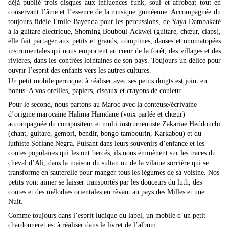
déjà publié trois disques aux influences funk, soul et afrobeat tout en
conservant l’âme et l’essence de la musique guinéenne. Accompagnée du
toujours fidèle Emile Bayenda pour les percussions, de Yaya Dambakaté
à la guitare électrique, Shoming Bouboul-Ackwel (guitare, chœur, claps),
elle fait partager aux petits et grands, comptines, danses et onomatopées
instrumentales qui nous emportent au cœur de la forêt, des villages et des
rivières, dans les contrées lointaines de son pays. Toujours un délice pour
ouvrir l’esprit des enfants vers les autres cultures.
Un petit mobile perroquet à réaliser avec ses petits doigts est joint en
bonus. A vos oreilles, papiers, ciseaux et crayons de couleur ….
Pour le second, nous partons au Maroc avec la conteuse/écrivaine
d’origine marocaine
Halima Hamdane (voix parlée et chœur)
accompagnée du compositeur et multi instrumentiste Zakariae Heddouchi
(chant, guitare, gembri, bendir, bongo tambourin, Karkabou) et du
luthiste Sofiane Négra. Puisant dans leurs souvenirs d’enfance et les
contes populaires qui les ont bercés, ils nous emmènent sur les traces du
cheval d’Ali, dans la maison du sultan ou de la vilaine sorcière qui se
transforme en sauterelle pour manger tous les légumes de sa voisine. Nos
petits vont aimer se laisser transportés par les douceurs du luth, des
contes et des mélodies orientales en rêvant au pays des Milles et une
Nuit.
Comme toujours dans l’esprit ludique du label, un mobile d’un petit
chardonneret est à réaliser dans le livret de l’album.