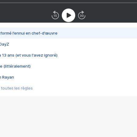
nsformé l’ennui en chef-d’œuvre
 DayZ
 a 13 ans (et vous l'avez ignoré)
e (littéralement)
im Rayan
 toutes les règles
s les jeux vidéo
us choquant de Rockstar ? - Le scandale BULLY
e plus moche de Steam
du RÊVE tourne au CAUCHEMAR