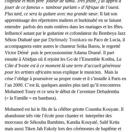
coiffeuse et mon père joueur de tama
.
Très jeune, j’ai appris à
jouer de ce fameux « tambour parlant » d’Afrique de l’ouest
.
Plus tard, ce sera la guitare avec ma grande sœur
. Il fait son
apprentissage des répertoires maliens et burkinabé en se faisant
entendre parfois des nuits entières dans les mariages et les fêtes.
Influencé autant par le guitariste et cofondateur du Bembeya Jazz
Sékou Diabaté que par
Djelimady
Tounkara
ou Paco de Lucia, il
accompagnera entre autres le chanteur Seika Barou, le regretté
Victor Démé puis le percussionniste Adama Dramé. Il part
ensuite à Abidjan où il rejoint
les Go de l’Ensemble Kotiba,
La
Côte d’Ivoire est à ce moment là une terre d’accueil généreuse
pour les artistes africains
nous explique le musicien. Mais la
crise l’oblige à poursuivre sa propre route et il s’installe à Paris en
l’an 2000. C’est là, quelques années plus tard qu’il rencontrera
Mohamed Toury et ce sera le début de l’aventure Debademba
(« la Famille » en bambara).
Mohamed est lui le fils de la célèbre griotte Coumba Kouyate. Il
abandonne très vite l’école pour chanter et interpréter des
morceaux de Sékouba Bambino, Kandia Kouyaté, Salif Keita
mais aussi Tiken Jah Fakoly lors des cérémonies de baptême et