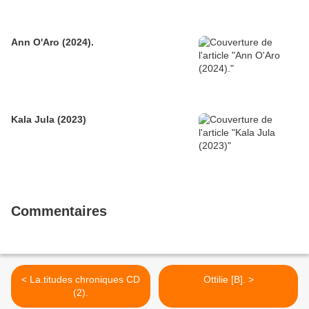
Ann O'Aro (2024).
Kala Jula (2023)
Commentaires
< La.titudes chroniques CD
Ottilie [B]. >
(2).