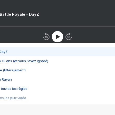
 Battle Royale - DayZ
 DayZ
 a 13 ans (et vous l'avez ignoré)
e (littéralement)
im Rayan
 toutes les règles
s les jeux vidéo
us choquant de Rockstar ? - Le scandale BULLY