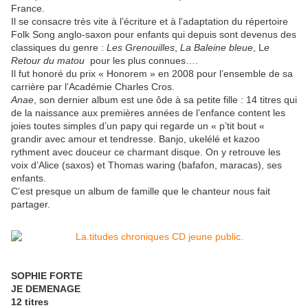
France.
Il se consacre très vite à l’écriture et à l’adaptation du répertoire
Folk Song anglo-saxon pour enfants qui depuis sont devenus des
classiques du genre :
Les Grenouilles
,
La Baleine bleue
, L
e
Retour du matou
pour les plus connues….
Il fut honoré du prix « Honorem » en 2008 pour l’ensemble de sa
carrière par l’Académie Charles Cros.
Anae
, son dernier album est une ôde à sa petite fille : 14 titres qui
de la naissance aux premières années de l’enfance content les
joies toutes simples d’un papy qui regarde un « p’tit bout «
grandir avec amour et tendresse. Banjo, ukelélé et kazoo
rythment avec douceur ce charmant disque. On y retrouve les
voix d’Alice (saxos) et Thomas waring (bafafon, maracas), ses
enfants.
C’est presque un album de famille que le chanteur nous fait
partager.
SOPHIE FORTE
JE DEMENAGE
1
2 titres