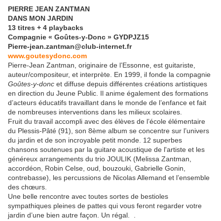
PIERRE JEAN ZANTMAN
DANS MON JARDIN
13 titres + 4 playbacks
Compagnie « Goûtes-y-Donc » GYDPJZ15
Pierre-jean.zantman@club-internet.fr
www.goutesydonc.com
Pierre-Jean Zantman, originaire de l’Essonne, est guitariste,
auteur/compositeur, et interprète. En 1999, il fonde la compagnie
Goûtes-y-donc
et diffuse depuis différentes créations artistiques
en direction du Jeune Public. Il anime également des formations
d’acteurs éducatifs travaillant dans le monde de l’enfance et fait
de nombreuses interventions dans les milieux scolaires.
Fruit du travail accompli avec des élèves de l’école élémentaire
du Plessis-Pâté (91), son 8ème album se concentre sur l’univers
du jardin et de son incroyable petit monde. 12 superbes
chansons soutenues par la guitare acoustique de l'artiste et les
généreux arrangements du trio JOULIK (Melissa Zantman,
accordéon, Robin Celse, oud, bouzouki, Gabrielle Gonin,
contrebasse), les percussions de Nicolas Allemand et l’ensemble
des chœurs.
Une belle rencontre avec toutes sortes de bestioles
sympathiques pleines de pattes qui vous feront regarder votre
jardin d’une bien autre façon. Un régal. .