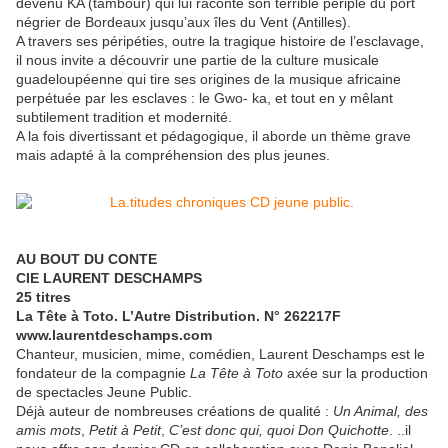
devenu KA (tambour) qui lui raconte son terrible périple du port
négrier de Bordeaux jusqu’aux îles du Vent (Antilles).
A travers ses péripéties, outre la tragique histoire de l’esclavage,
il nous invite a découvrir une partie de la culture musicale
guadeloupéenne qui tire ses origines de la musique africaine
perpétuée par les esclaves : le Gwo- ka, et tout en y mêlant
subtilement tradition et modernité.
A la fois divertissant et pédagogique, il aborde un thème grave
mais adapté à la compréhension des plus jeunes.
AU BOUT DU CONTE
CIE LAURENT DESCHAMPS
25 titres
La Tête à Toto. L’Autre Distribution. N° 262217F
www.laurentdeschamps.com
Chanteur, musicien, mime, comédien, Laurent Deschamps est le
fondateur de la compagnie
La Tête à Toto
axée sur la production
de spectacles Jeune Public.
Déjà auteur de nombreuses créations de qualité :
Un Animal, des
amis mots
,
Petit à Petit
,
C’est donc qui, quoi Don Quichotte
. ..il