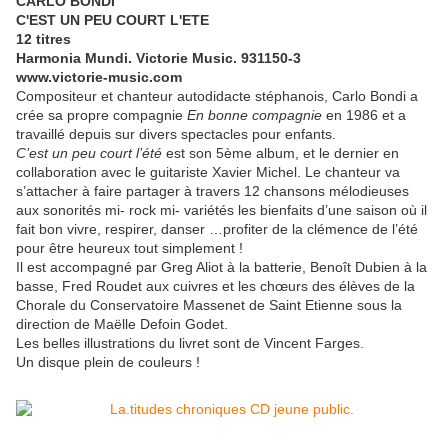
CARLO BONDI
C'EST UN PEU COURT L'ETE
12 titres
Harmonia Mundi. Victorie Music. 931150-3
www.victorie-music.com
Compositeur et chanteur autodidacte stéphanois, Carlo Bondi a
crée sa propre compagnie
En bonne compagnie
en 1986 et a
travaillé depuis sur divers spectacles pour enfants.
C’est un peu court l’été
est son 5ème album, et le dernier en
collaboration avec le guitariste Xavier Michel. Le chanteur va
s’attacher à faire partager à travers 12 chansons mélodieuses
aux sonorités mi- rock mi- variétés les bienfaits d’une saison où il
fait bon vivre, respirer, danser …profiter de la clémence de l’été
pour être heureux tout simplement !
Il est accompagné par Greg Aliot à la batterie, Benoît Dubien à la
basse, Fred Roudet aux cuivres et les chœurs des élèves de la
Chorale du Conservatoire Massenet de Saint Etienne sous la
direction de Maëlle Defoin Godet.
Les belles illustrations du livret sont de Vincent Farges.
Un disque plein de couleurs !