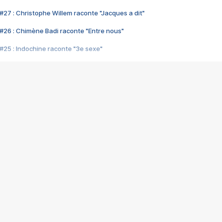
#27 : Christophe Willem raconte "Jacques a dit"
#26 : Chimène Badi raconte "Entre nous"
#25 : Indochine raconte "3e sexe"
#24 : Zaho raconte "C'est chelou"
#23 : Patrick Bruel raconte "Au café des délices"
#22 : Kyo raconte "Le chemin"
#21 : Nolwenn Leroy raconte "Cassé"
#20 : Patrick Hernandez raconte "Born to be alive"
#19 : Lorie raconte "Près de moi"
#18 : Michael Jones raconte "A nos actes manqués" (avec Jean-Jacque
#17 : Khaled raconte "Aïcha"
#16 : Corneille raconte "Parce qu'on vient de loin"