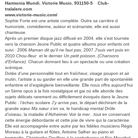
Harmonia Mundi. Victorie Music. 931150-5 Club-
tralalere.com
www.victorie-music.com/
Sophie Forte est une artiste complète. Outre sa carrière d
humoriste, comédienne, auteur et scénariste, elle est aussi
chanteuse.
Après un premier disque jazz diffusé en 2004, elle s’est tournée
vers la chanson Jeune Public et quatre albums pour enfants ont
suivi : 2006
Maman dit qu'il ne faut pas
, 2007
J'suis vert
puis en
2010
Chou-fleur
et le dernier
Un petit poisson..(Chansons
d'Enfance).
Chacun donnant lieu à un spectacle ou une création
scénique.
Dotée d’une personnalité tout en fraîcheur, visage poupon et air
mutin, l’artiste a su garder en elle une grande part de spontanéité
enfantine et d’espièglerie bienveillante. Elle nous offre aujourd’hui
un 5ème opus à la fois nostalgique et gai où elle aborde des
sujets délicats rarement ou difficilement évoqués dans le Jeune
Public : l’échec scolaire
J’y arrive pas
, le départ déchirant de la
grande sœur
Ma sœur s’en va
, le handicap mental
Drôle
d’oiseau
, la maladie d’Alzheimer
Voir la mer
...tout en conservant
cette énergie débordante et cette joie de vivre qui la caractérise.
Elle est accompagnée entre autre par les fidèles musiciens Régis
Moreau à la guitare et flûtes, Antoine Salher au piano et
trompette, Christophe Devillers à la contrebasse et Eric Mouchot