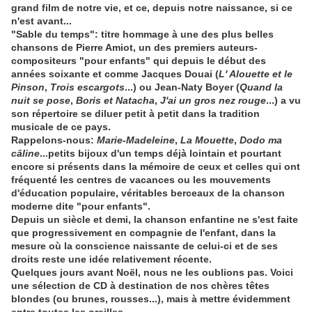
grand film de notre vie, et ce, depuis notre naissance, si ce
n'est avant...
"Sable du temps": titre hommage à une des plus belles
chansons de Pierre Amiot, un des premiers auteurs-
compositeurs "pour enfants" qui depuis le début des
années soixante et comme Jacques Douai (
L' Alouette et le
Pinson
,
Trois escargots
...) ou Jean-Naty Boyer (
Quand la
nuit se pose
,
Boris et Natacha
,
J'ai un gros nez rouge
...) a vu
son répertoire se diluer petit à petit dans la tradition
musicale de ce pays.
Rappelons-nous:
Marie-Madeleine
,
La Mouette
,
Dodo ma
câline
...petits bijoux d'un temps déjà lointain et pourtant
encore si présents dans la mémoire de ceux et celles qui ont
fréquenté les centres de vacances ou les mouvements
d'éducation populaire, véritables berceaux de la chanson
moderne dite "pour enfants".
Depuis un siècle et demi, la chanson enfantine ne s'est faite
que progressivement en compagnie de l'enfant, dans la
mesure où la conscience naissante de celui-ci et de ses
droits reste une idée relativement récente.
Quelques jours avant Noël, nous ne les oublions pas. Voici
une sélection de CD à destination de nos chères têtes
blondes (ou brunes, rousses...), mais à mettre évidemment