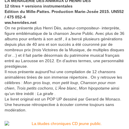
LA MENAGERIE DES ANIMAUX D HENRI DES
12 titres + versions instrumentales
Edition du Mille-Pattes. Production Marie-Josée 2015. UN552
/ 475 052-4
ww.henrides.net
On ne présente plus Henri Dès, auteur-compositeur- interprète,
figure emblématique de la chanson Jeune Public. Avec plus de 36
albums pour enfants à son actif , il a bercé plusieurs générations
depuis plus de 40 ans et son succès a été couronné par de
nombreux prix (trois Victoires de la Musique, de multiples disques
d’or…) et il fait partie désormais du patrimoine musical français
entré au Larousse en 2012. En d’autres termes, une personnalité
prestigieuse.
Il nous présente aujourd’hui une compilation de 12 chansons
animalières tirées de son immense répertoire.. On y retrouve les
célèbres :
Mon gros loup, mon petit loup
,
Chanson pour mon
chien
,
Trois petits cochons
,
L'Âne blanc
,
Mon hipopotame
ainsi
qu’un titre inédit :
La girafe
.
Le livret original est un POP UP dessiné par Gerard de Monaco.
Une heureuse rétrospective à écouter comme toujours sans
modération.